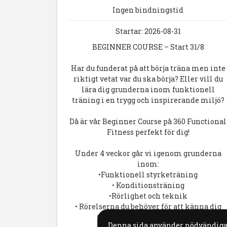
Ingen bindningstid
Startar: 2026-08-31
BEGINNER COURSE – Start 31/8
Har du funderat på att börja träna men inte
riktigt vetat var du ska börja? Eller vill du
lära dig grunderna inom funktionell
träning i en trygg och inspirerande miljö?
Då är vår Beginner Course på 360 Functional
Fitness perfekt för dig!
Under 4 veckor går vi igenom grunderna
inom:
•Funktionell styrketräning
• Konditionsträning
•Rörlighet och teknik
• Rörelserna du behöver för att känna dig
trygg i vår ordinarie träning
Denna sida använder nödvändiga c