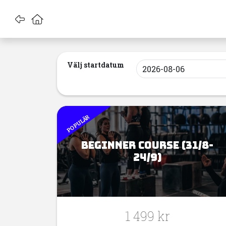
Gå tillbaka
Gå till startsidan
Välj startdatum
POPULÄR
Beginner Course (31/8-
24/9)
1 499 kr